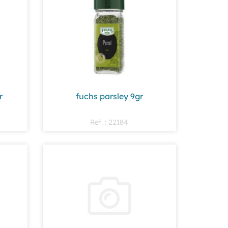
r
fuchs parsley 9gr
Ref. : 22184