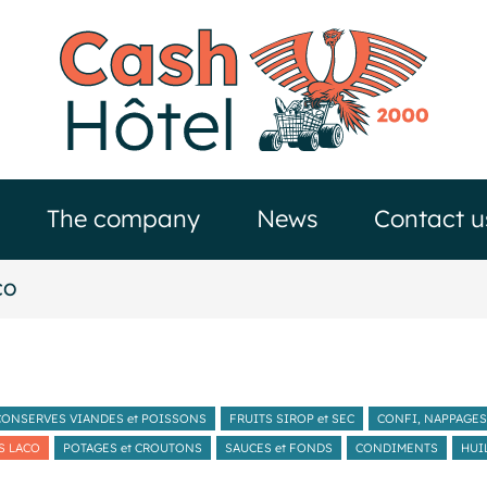
The company
News
Contact u
CO
CONSERVES VIANDES et POISSONS
FRUITS SIROP et SEC
CONFI, NAPPAGES
S LACO
POTAGES et CROUTONS
SAUCES et FONDS
CONDIMENTS
HUI