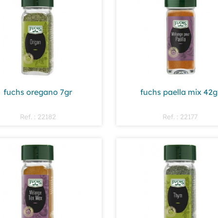
fuchs oregano 7gr
fuchs paella mix 42g
Ref. : 22182
Ref. : 22177