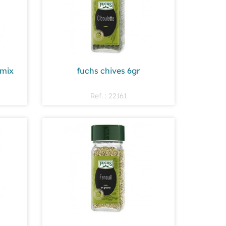
 mix
fuchs chives 6gr
Ref. : 22161