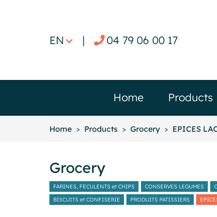
EN
|
04 79 06 00 17
Home
Products
Home
Products
Grocery
EPICES LA
Grocery
FARINES, FECULENTS et CHIPS
CONSERVES LEGUMES
BISCUITS et CONFISERIE
PRODUITS PATISSIERS
EPICE