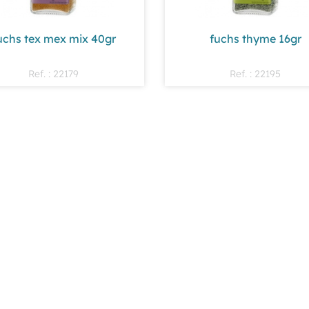
uchs tex mex mix 40gr
fuchs thyme 16gr
Ref. : 22179
Ref. : 22195