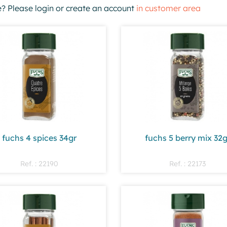
e? Please login or create an account
in customer area
fuchs 4 spices 34gr
fuchs 5 berry mix 32g
Ref. : 22190
Ref. : 22173