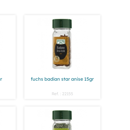
r
fuchs badian star anise 15gr
Ref. : 22155