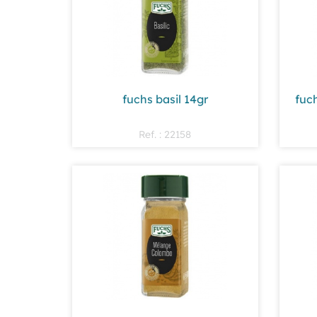
fuchs basil 14gr
fuc
Ref. : 22158