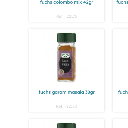
fuchs colombo mix 42gr
fuchs
Ref. : 22175
fuchs garam masala 38gr
fuch
Ref. : 22170