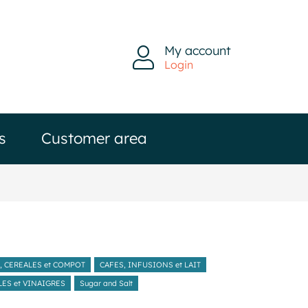
My account
Login
s
Customer area
, CEREALES et COMPOT
CAFES, INFUSIONS et LAIT
LES et VINAIGRES
Sugar and Salt