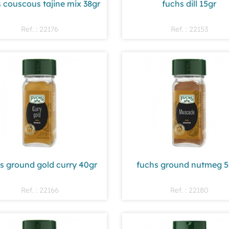
 couscous tajine mix 38gr
fuchs dill 15gr
Ref. : 22176
Ref. : 22153
s ground gold curry 40gr
fuchs ground nutmeg 5
Ref. : 22166
Ref. : 22180