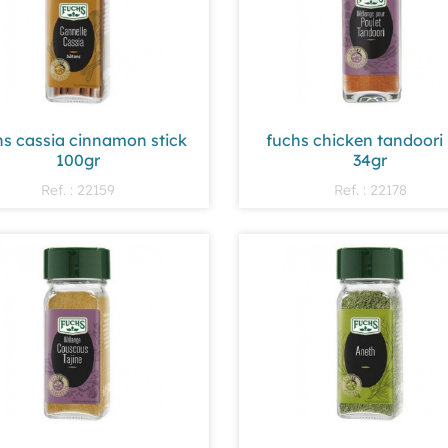
hs cassia cinnamon stick
fuchs chicken tandoori
100gr
34gr
Ref. : 22159
Ref. : 22178