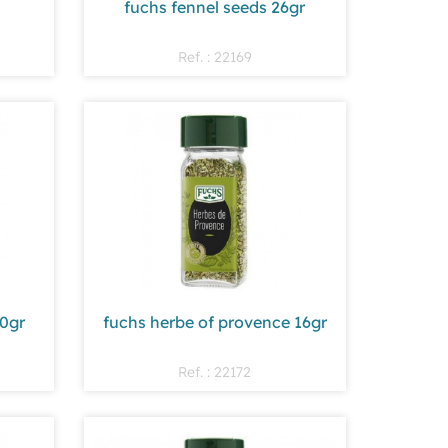
fuchs fennel seeds 26gr
Ref. : 22169
0gr
fuchs herbe of provence 16gr
Ref. : 22172