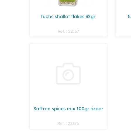
fuchs shallot flakes 32gr
f
Ref. : 22167
Saffron spices mix 100gr rizdor
Ref. : 22376